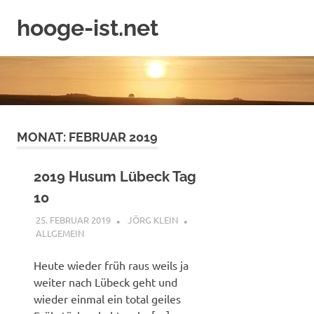
Zum
hooge-ist.net
Inhalt
springen
Ein
Hooger
Urlaubstagebuch
MONAT:
FEBRUAR 2019
2019 Husum Lübeck Tag
10
25. FEBRUAR 2019
JÖRG KLEIN
ALLGEMEIN
Heute wieder früh raus weils ja
weiter nach Lübeck geht und
wieder einmal ein total geiles